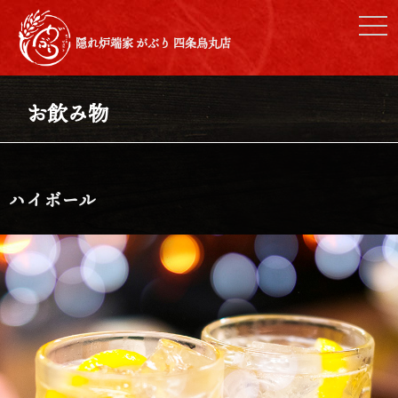
toggl
隠れ炉端家 がぶり 四条烏丸店
お飲み物
ハイボール