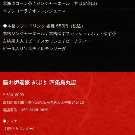
北海道コーン茶 / ジンジャーエール（甘口or辛口）
ペプシコーラ / オレンジジュース
◆本格ソフトドリンク 各種 550円（税込）
本格ジンジャーエール / 本格ゆずスカッシュ / ホットゆず茶
白桃果肉入りピーチスカッシュ / ピーチティー
ピール入りソルティレモンソーダ
隠れ炉端家 がぶり 四条烏丸店
〒600-8099
京都府京都市下京区烏丸仏光寺東入上柳町315-20
電話番号：050-5268-9829
◆ディナー
【1階 / カウンター】